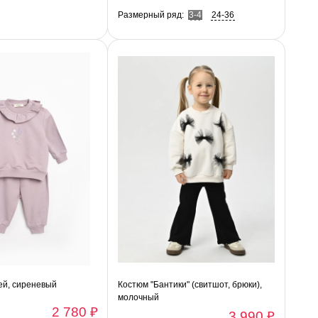
Размерный ряд:
3-4
24-36
ей, сиреневый
Костюм "Бантики" (свитшот, брюки),
молочный
2 780 ₽
3 990 ₽