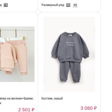
д:
74
Размерный ряд:
98
68
мпер на молнии+Брюки,
Костюм, серый
а
3 080 ₽
2 501 ₽