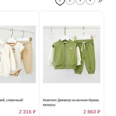
1
2
3
4
кий, сливочный/
Комплект Джемпер на молнии+Брюки,
каперсы
2 316 ₽
2 863 ₽