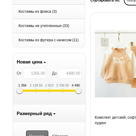
Сортировать по:
попу
Костюмы из флиса
(3)
Костюмы не утепленные
(33)
Костюмы из футера с начесом
(11)
Новая цена
От
До
1 356
2 139.50
2 923
3 706.50
4 490
Размерный ряд
Комплект детский, соф
пудинг