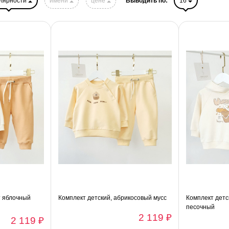
лярности
имени
цене
Выводить по:
16
т яблочный
Комплект детский, абрикосовый мусс
Комплект детс
песочный
2 119 ₽
2 119 ₽