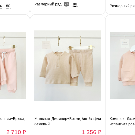
Размерный ряд:
74
80
4
80
Размерный ря
молнии+Брюки,
Комплект Джемпер+Брюки, /инт/вафли
Комплект Дже
бежевый
испанская роз
2 710 ₽
1 356 ₽