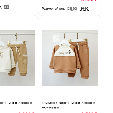
д:
3-4
Размерный ряд:
98-104
86-92
шот+Брюки, SoftTouch
Комплект Свитшот+Брюки, SoftTouch
коричневый