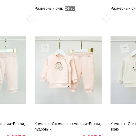
Размерный ряд:
24-36
Размерный ря
молнии+Брюки,
Комплект Джемпер на молнии+Брюки,
Комплект Свит
пудровый
экрю