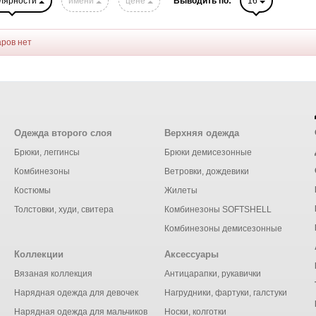
лярности
имени
цене
Выводить по:
16
аров нет
Одежда второго слоя
Верхняя одежда
Брюки, леггинсы
Брюки демисезонные
Комбинезоны
Ветровки, дождевики
Костюмы
Жилеты
Толстовки, худи, свитера
Комбинезоны SOFTSHELL
Комбинезоны демисезонные
Коллекции
Аксессуары
Вязаная коллекция
Антицарапки, рукавички
Нарядная одежда для девочек
Нагрудники, фартуки, галстуки
Нарядная одежда для мальчиков
Носки, колготки