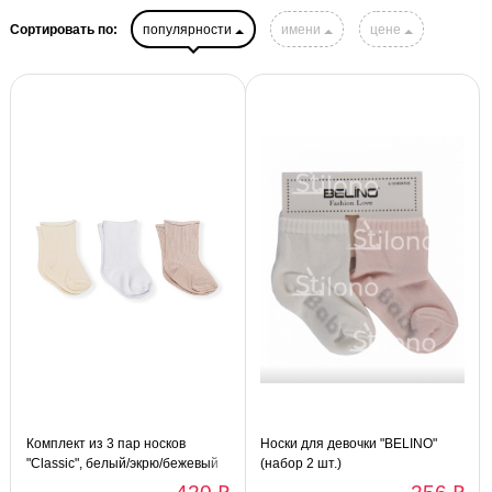
Сортировать по:
популярности
имени
цене
Комплект из 3 пар носков
Носки для девочки "BELINO"
"Classic", белый/экрю/бежевый
(набор 2 шт.)