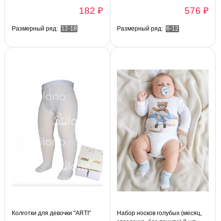
182 ₽
576 ₽
Размерный ряд:
12-18
Размерный ряд:
6-12
Колготки для девочки "ARTI"
Набор носков голубых (месяц,