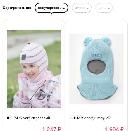
Сортировать по:
популярности
имени
цене
ШЛЕМ "River", св.розовый
ШЛЕМ "Snork", н.голубой
1 247 ₽
1 694 ₽