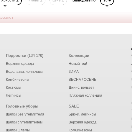
лярности
имени
цене
Выводить по:
16
аров нет
Подростки (134-170)
Коллекции
Верхняя одежда
Новый год!
Водолазки, лонгсливы
ЗИМА
Комбинезоны
ВЕСНА / ОСЕНЬ
Костюмы
Джинс, вельвет
Леггинсы
Пляжная коллекция
Головные уборы
SALE
Шапки без утеплителя
Брюки. леггинсы
Шапки с утеплителем
Верхняя одежда
Шапки шлемы
Комбинезоны