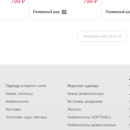
799 ₽
799 ₽
Размерный ряд:
18
Размерный ря
Загрузить ещё 16 из 21
Одежда второго слоя
Верхняя одежда
Брюки, леггинсы
Брюки демисезонные
Комбинезоны
Ветровки, дождевики
Костюмы
Жилеты
Толстовки, худи, свитера
Комбинезоны SOFTSHELL
Комбинезоны демисезонные