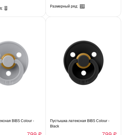
Размерный ряд:
18
д:
0
ксная BIBS Colour -
Пустышка латексная BIBS Colour -
Black
799 ₽
799 ₽