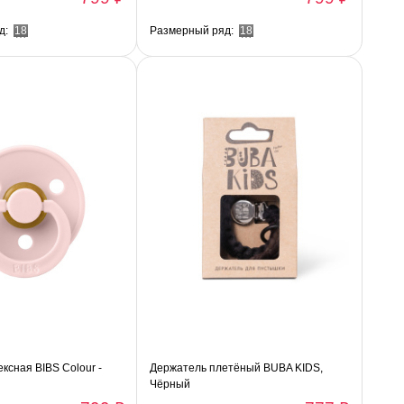
д:
18
Размерный ряд:
18
ксная BIBS Colour -
Держатель плетёный BUBA KIDS,
Чёрный