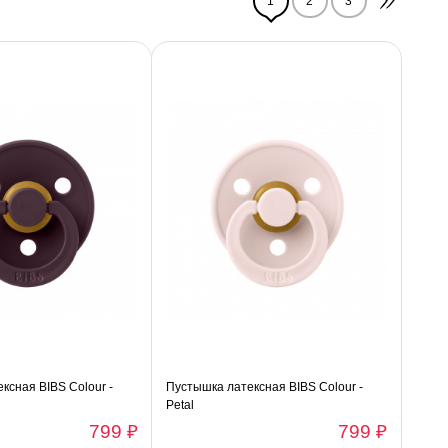
1
2
3
ксная BIBS Colour -
Пустышка латексная BIBS Colour -
Petal
799 ₽
799 ₽