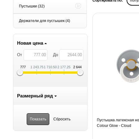
Сортировать по:
попу
Пустышки
(32)
Держатели для пустышек
(4)
Новая цена
От
До
777
1 243.75
1 710.50
2 177.25
2 644
Размерный ряд
Пустышка латексная но
Colour Glow - Cloud