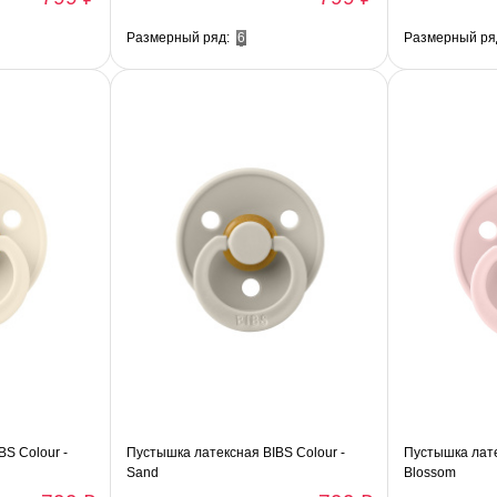
Размерный ряд:
6
Размерный ря
S Colour -
Пустышка латексная BIBS Colour -
Пустышка лате
Sand
Blossom