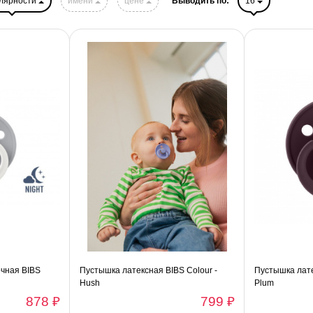
лярности
имени
цене
Выводить по:
16
чная BIBS
Пустышка латексная BIBS Colour -
Пустышка лате
Hush
Plum
878 ₽
799 ₽