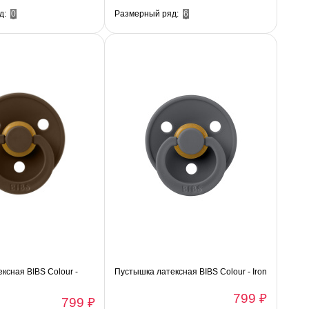
д:
0
Размерный ряд:
6
ксная BIBS Colour -
Пустышка латексная BIBS Colour - Iron
799 ₽
799 ₽