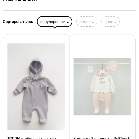
Сортировать по:
популярности
имени
цене
ТОРРИ комбинезон, светло-
Комплект 2 предмета, SoftTouch