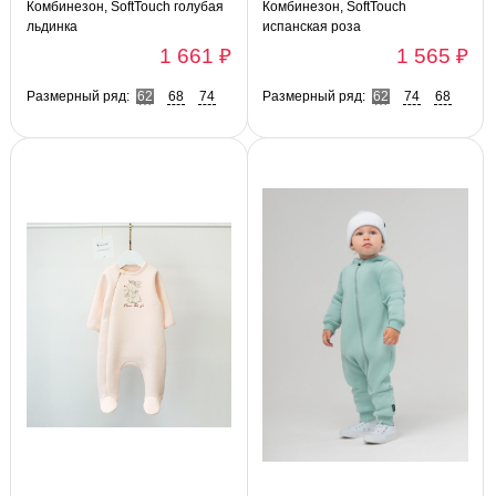
Комбинезон, SoftTouch голубая
Комбинезон, SoftTouch
льдинка
испанская роза
1 661 ₽
1 565 ₽
Размерный ряд:
62
68
74
Размерный ряд:
62
74
68