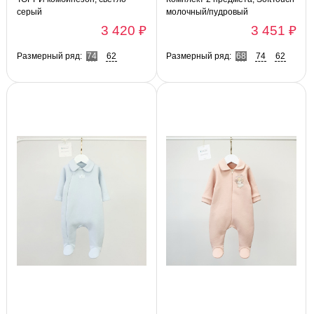
серый
молочный/пудровый
3 420 ₽
3 451 ₽
Размерный ряд:
74
62
Размерный ряд:
68
74
62